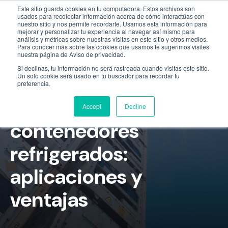
Este sitio guarda cookies en tu computadora. Estos archivos son
Empresa
55 9331 4081
800 507 4073
usados para recolectar información acerca de cómo interactúas con
nuestro sitio y nos permite recordarte. Usamos esta información para
mejorar y personalizar tu experiencia al navegar así mismo para
análisis y métricas sobre nuestras visitas en este sitio y otros medios.
Para conocer más sobre las cookies que usamos te sugerimos visites
nuestra página de Aviso de privacidad.
Si declinas, tu información no será rastreada cuando visitas este sitio.
Un solo cookie será usado en tu buscador para recordar tu
preferencia.
Renta de
Accept
Decline
contenedores
refrigerados:
aplicaciones y
ventajas