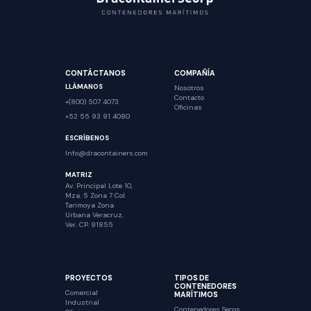
CONTÁCTANOS
COMPAÑÍA
LLÁMANOS
Nosotros
Contacto
+(800) 507 4073
Oficinas
+52 55 93 91 4080
ESCRÍBENOS
Info@dracontainers.com
MATRIZ
Av. Principal Lote 10,
Mza. 5 Zona 7 Col.
Tarimoya Zona
Urbana Veracruz,
Ver. CP. 91855
PROYECTOS
TIPOS DE
CONTENEDORES
Comercial
MARÍTIMOS
Industrial
Contenedores Secos