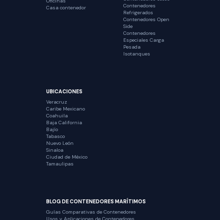
Oficinas
Contenedores
Casa contenedor
Refrigerados
Contenedores Open
Side
Contenedores
Especiales Carga
Pesada
Isotanques
UBICACIONES
Veracruz
Caribe Mexicano
Coahuila
Baja California
Bajío
Tabasco
Nuevo León
Sinaloa
Ciudad de México
Tamaulipas
BLOG DE CONTENEDORES MARÍTIMOS
Guías Comparativas de Contenedores
Usos y Aplicaciones de Contenedores