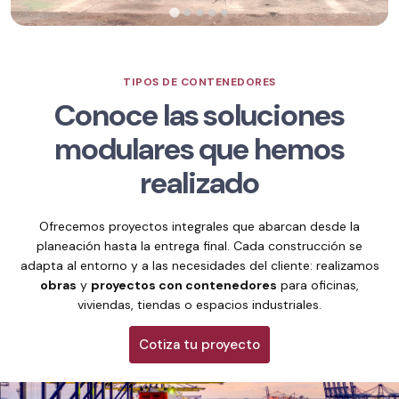
Transformamos contenedores en departamentos modernos,
sólidos y llenos de estilo. Con interiores ergonómicos,
ventanas seguras y acabados de alto confort, demostramos
el potencial de los contenedores como hogares sustentables
TIPOS DE CONTENEDORES
y duraderos.
Conoce las soluciones
modulares
que hemos
realizado
Ofrecemos proyectos integrales que abarcan desde la
planeación hasta la entrega final. Cada construcción se
adapta al entorno y a las necesidades del cliente: realizamos
obras
y
proyectos con contenedores
para oficinas,
viviendas, tiendas o espacios industriales.
Cotiza tu proyecto