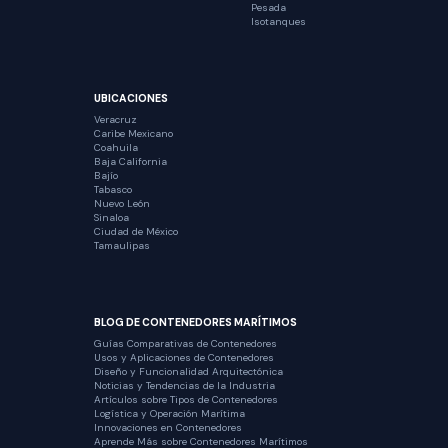
Pesada
Isotanques
UBICACIONES
Veracruz
Caribe Mexicano
Coahuila
Baja California
Bajío
Tabasco
Nuevo León
Sinaloa
Ciudad de México
Tamaulipas
BLOG DE CONTENEDORES MARÍTIMOS
Guías Comparativas de Contenedores
Usos y Aplicaciones de Contenedores
Diseño y Funcionalidad Arquitectónica
Noticias y Tendencias de la Industria
Artículos sobre Tipos de Contenedores
Logística y Operación Marítima
Innovaciones en Contenedores
Aprende Más sobre Contenedores Marítimos