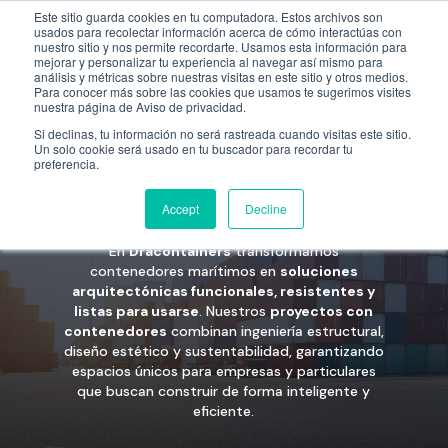
Este sitio guarda cookies en tu computadora. Estos archivos son
Empresa
55 9331 4081
800 507 4073
usados para recolectar información acerca de cómo interactúas con
nuestro sitio y nos permite recordarte. Usamos esta información para
mejorar y personalizar tu experiencia al navegar así mismo para
análisis y métricas sobre nuestras visitas en este sitio y otros medios.
Para conocer más sobre las cookies que usamos te sugerimos visites
Proyectos con
nuestra página de Aviso de privacidad.
contenedores |
Si declinas, tu información no será rastreada cuando visitas este sitio.
Un solo cookie será usado en tu buscador para recordar tu
preferencia.
Dracontainers
Accept
Decline
En
Dracontainers
transformamos
contenedores marítimos en
soluciones
arquitectónicas funcionales, resistentes y
listas para usarse
. Nuestros
proyectos con
contenedores
combinan ingeniería estructural,
diseño estético y sustentabilidad, garantizando
espacios únicos para empresas y particulares
que buscan construir de forma inteligente y
eficiente.