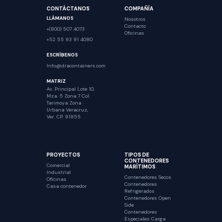
CONTÁCTANOS
COMPAÑÍA
LLÁMANOS
Nosotros
Contacto
+(800) 507 4073
Oficinas
+52 55 93 91 4080
ESCRÍBENOS
Info@dracontainers.com
MATRIZ
Av. Principal Lote 10,
Mza. 5 Zona 7 Col.
Tarimoya Zona
Urbana Veracruz,
Ver. CP. 91855
PROYECTOS
TIPOS DE
CONTENEDORES
Comercial
MARÍTIMOS
Industrial
Contenedores Secos
Oficinas
Contenedores
Casa contenedor
Refrigerados
Contenedores Open
Side
Contenedores
Especiales Carga