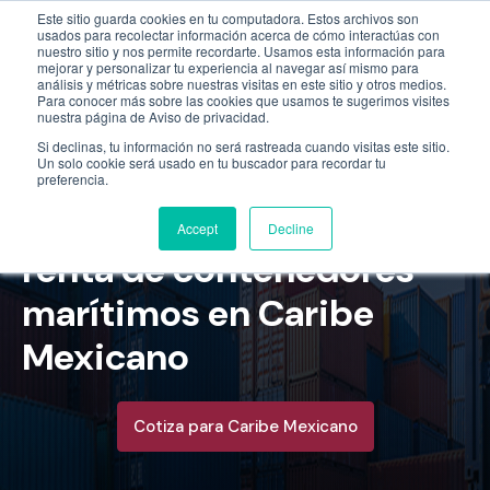
Este sitio guarda cookies en tu computadora. Estos archivos son
Empresa
55 9331 4081
800 507 4073
usados para recolectar información acerca de cómo interactúas con
nuestro sitio y nos permite recordarte. Usamos esta información para
mejorar y personalizar tu experiencia al navegar así mismo para
análisis y métricas sobre nuestras visitas en este sitio y otros medios.
Para conocer más sobre las cookies que usamos te sugerimos visites
nuestra página de Aviso de privacidad.
Si declinas, tu información no será rastreada cuando visitas este sitio.
Un solo cookie será usado en tu buscador para recordar tu
preferencia.
Dracontainers venta y
Accept
Decline
renta de contenedores
marítimos en Caribe
Mexicano
Cotiza para Caribe Mexicano