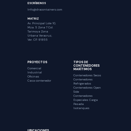
ESCRÍBENOS
Info@dracontainers.com
MATRIZ
Av. Principal Lote 10,
Mza. 5 Zona 7 Col.
Tarimoya Zona
Urbana Veracruz,
Ver. CP. 91855
PROYECTOS
TIPOS DE
CONTENEDORES
Comercial
MARÍTIMOS
Industrial
Contenedores Secos
Oficinas
Contenedores
Casa contenedor
Refrigerados
Contenedores Open
Side
Contenedores
Especiales Carga
Pesada
Isotanques
UBICACIONES