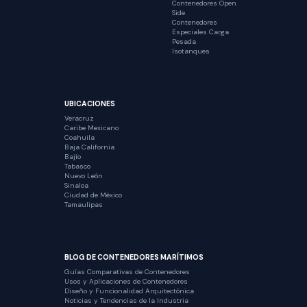
Contenedores Open
Side
Contenedores
Especiales Carga
Pesada
Isotanques
UBICACIONES
Veracruz
Caribe Mexicano
Coahuila
Baja California
Bajío
Tabasco
Nuevo León
Sinaloa
Ciudad de México
Tamaulipas
BLOG DE CONTENEDORES MARÍTIMOS
Guías Comparativas de Contenedores
Usos y Aplicaciones de Contenedores
Diseño y Funcionalidad Arquitectónica
Noticias y Tendencias de la Industria