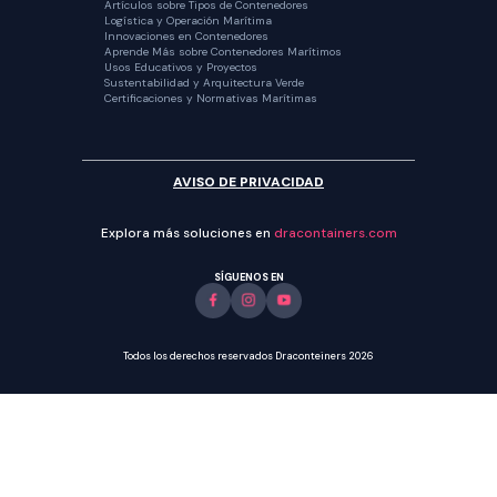
Artículos sobre Tipos de Contenedores
Logística y Operación Marítima
Innovaciones en Contenedores
Aprende Más sobre Contenedores Marítimos
Usos Educativos y Proyectos
Sustentabilidad y Arquitectura Verde
Certificaciones y Normativas Marítimas
AVISO DE PRIVACIDAD
Explora más soluciones en
dracontainers.com
SÍGUENOS EN
Todos los derechos reservados Draconteiners 2026