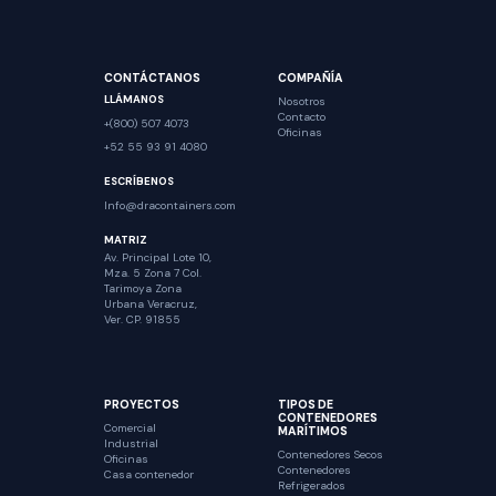
CONTÁCTANOS
COMPAÑÍA
LLÁMANOS
Nosotros
Contacto
+(800) 507 4073
Oficinas
+52 55 93 91 4080
ESCRÍBENOS
Info@dracontainers.com
MATRIZ
Av. Principal Lote 10,
Mza. 5 Zona 7 Col.
Tarimoya Zona
Urbana Veracruz,
Ver. CP. 91855
PROYECTOS
TIPOS DE
CONTENEDORES
Comercial
MARÍTIMOS
Industrial
Contenedores Secos
Oficinas
Contenedores
Casa contenedor
Refrigerados