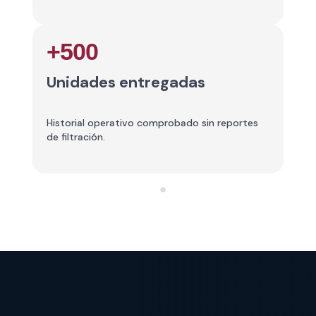
+500
Unidades entregadas
N
Historial operativo comprobado sin reportes
Re
de filtración.
re