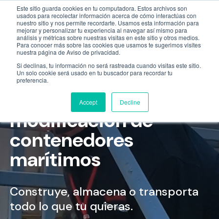
Este sitio guarda cookies en tu computadora. Estos archivos son
Empresa
55 9331 4081
800 507 4073
usados para recolectar información acerca de cómo interactúas con
nuestro sitio y nos permite recordarte. Usamos esta información para
mejorar y personalizar tu experiencia al navegar así mismo para
análisis y métricas sobre nuestras visitas en este sitio y otros medios.
Para conocer más sobre las cookies que usamos te sugerimos visites
nuestra página de Aviso de privacidad.
Si declinas, tu información no será rastreada cuando visitas este sitio.
Un solo cookie será usado en tu buscador para recordar tu
preferencia.
Renta, venta y
Accept
Decline
modificación de
contenedores
marítimos
Construye, almacena o transporta
todo lo que tu quieras.