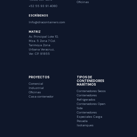
Oficinas
+52 55 93 91 4080
ESCRÍBENOS
Info@dracontainers.com
MATRIZ
Av. Principal Lote 10,
Mza. 5 Zona 7 Col.
Tarimoya Zona
Urbana Veracruz,
Ver. CP. 91855
PROYECTOS
TIPOS DE
CONTENEDORES
Comercial
MARÍTIMOS
Industrial
Contenedores Secos
Oficinas
Contenedores
Casa contenedor
Refrigerados
Contenedores Open
Side
Contenedores
Especiales Carga
Pesada
Isotanques