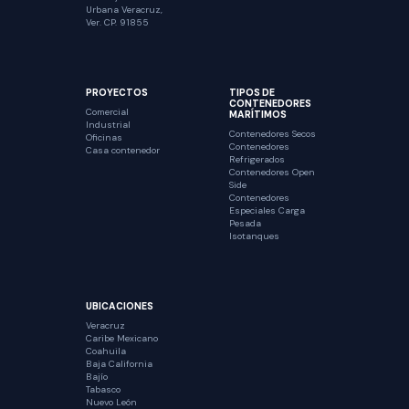
Urbana Veracruz,
Ver. CP. 91855
PROYECTOS
TIPOS DE
CONTENEDORES
Comercial
MARÍTIMOS
Industrial
Contenedores Secos
Oficinas
Contenedores
Casa contenedor
Refrigerados
Contenedores Open
Side
Contenedores
Especiales Carga
Pesada
Isotanques
UBICACIONES
Veracruz
Caribe Mexicano
Coahuila
Baja California
Bajío
Tabasco
Nuevo León