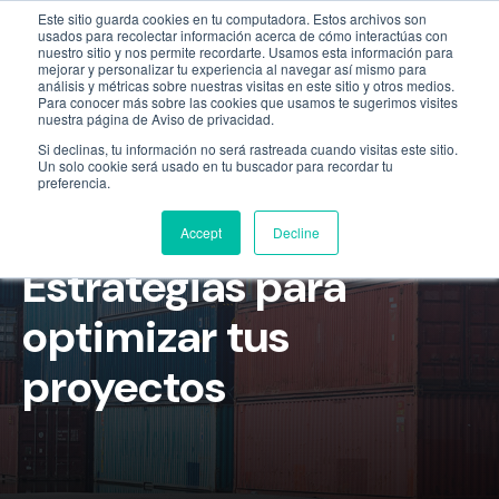
Este sitio guarda cookies en tu computadora. Estos archivos son
Empresa
55 9331 4081
800 507 4073
usados para recolectar información acerca de cómo interactúas con
nuestro sitio y nos permite recordarte. Usamos esta información para
mejorar y personalizar tu experiencia al navegar así mismo para
análisis y métricas sobre nuestras visitas en este sitio y otros medios.
Para conocer más sobre las cookies que usamos te sugerimos visites
nuestra página de Aviso de privacidad.
Si declinas, tu información no será rastreada cuando visitas este sitio.
Un solo cookie será usado en tu buscador para recordar tu
preferencia.
Rentar contenedores:
Accept
Decline
Estrategias para
optimizar tus
proyectos