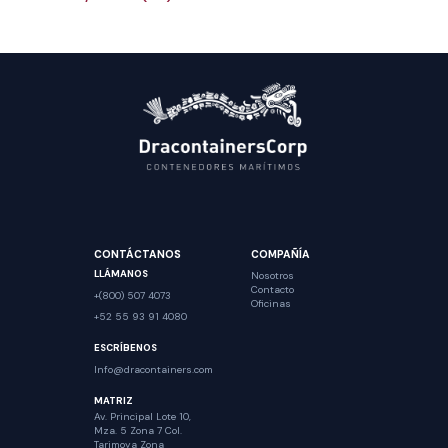
CONTÁCTANOS
COMPAÑÍA
LLÁMANOS
Nosotros
Contacto
+(800) 507 4073
Oficinas
+52 55 93 91 4080
ESCRÍBENOS
Info@dracontainers.com
MATRIZ
Av. Principal Lote 10,
Mza. 5 Zona 7 Col.
Tarimoya Zona