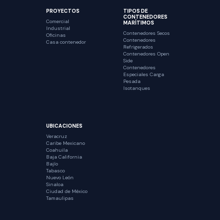
PROYECTOS
TIPOS DE
CONTENEDORES
Comercial
MARÍTIMOS
Industrial
Contenedores Secos
Oficinas
Contenedores
Casa contenedor
Refrigerados
Contenedores Open
Side
Contenedores
Especiales Carga
Pesada
Isotanques
UBICACIONES
Veracruz
Caribe Mexicano
Coahuila
Baja California
Bajío
Tabasco
Nuevo León
Sinaloa
Ciudad de México
Tamaulipas