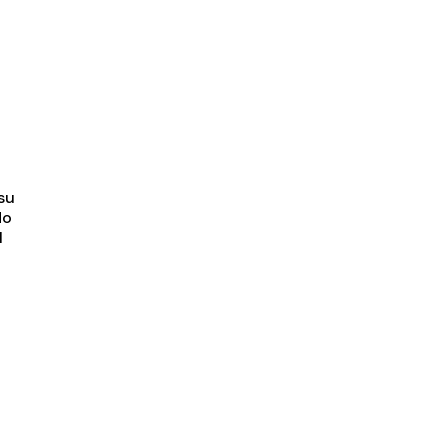
su
do
l