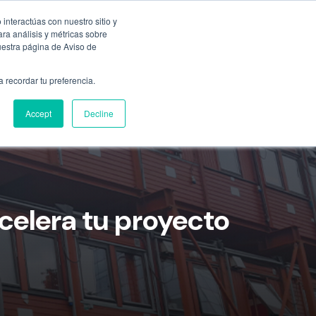
Empresa
55 9331 4081
800 507 4073
interactúas con nuestro sitio y
ra análisis y métricas sobre
uestra página de Aviso de
n
Ubicaciones
Blog
Cotizar ahora
a recordar tu preferencia.
Accept
Decline
celera tu proyecto