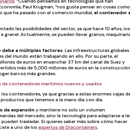
minante
.
“Cuando pensamos en tecnologías que han
 Economía, Paul Krugman, “nos gusta pensar en cosas como
 lo que ha pasado con el comercio mundial,
el contenedor 
tado las posibilidades del sector, ya que hace 10 años, los
 granel. Actualmente, se pueden llevar granos, maquinari
 debe a múltiples factores
. Las infraestructuras globales
 del mundo están trabajando en ello. Por su parte, el
illones de euros en ensanchar 37 km del canal de Suez y
vertidos más de 5,000 millones de euros en la construcció
oger barcos más grandes.
os de contenedores marítimos nuevos y usados
 los contenedores, ya que gracias a estas enormes cajas d
s productos que tenemos a la mano día con día.
mo de expansión
y mantiene no solo un volumen
andas del mercado, sino la tecnología para adaptarse a la
 pueden trasladar. Si quieres saber más sobre cómo hacer
rcate a uno de los
expertos de Dracontainers
.