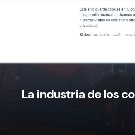
Este sitio guarda cookies en tu c
nos permite recordarte. Usamos es
nuestras visitas en este sitio y 
privacidad.
Si declinas, tu información no ser
La industria de los 