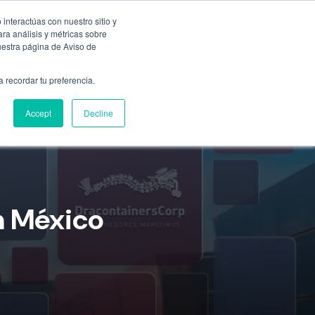
Empresa
55 9331 4081
800 507 4073
interactúas con nuestro sitio y
ra análisis y métricas sobre
uestra página de Aviso de
n
Ubicaciones
Blog
Cotizar ahora
a recordar tu preferencia.
Accept
Decline
n México