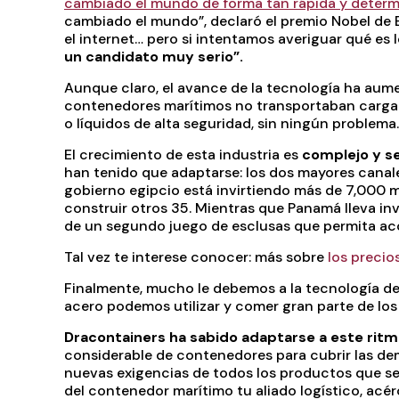
cambiado el mundo de forma tan rápida y deter
cambiado el mundo”, declaró el premio Nobel de
el internet… pero si intentamos averiguar qué es
un candidato muy serio”.
Aunque claro, el avance de la tecnología ha aumen
contenedores marítimos no transportaban carga a
o líquidos de alta seguridad, sin ningún problema.
El crecimiento de esta industria es
complejo y se
han tenido que adaptarse: los dos mayores canales
gobierno egipcio está invirtiendo más de 7,000 m
construir otros 35. Mientras que Panamá lleva in
de un segundo juego de esclusas que permita ac
Tal vez te interese conocer: más sobre
los preci
Finalmente, mucho le debemos a la tecnología de
acero podemos utilizar y comer gran parte de lo
Dracontainers ha sabido adaptarse a este rit
considerable de contenedores para cubrir las dem
nuevas exigencias de todos los productos que se
del contenedor marítimo tu aliado logístico, acé