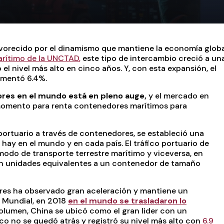
avorecido por el dinamismo que mantiene la economía globa
arítimo de la UNCTAD
,
este tipo de intercambio creció a un
el nivel más alto en cinco años. Y, con esta expansión, el
umentó 6.4%.
ores en el mundo está en pleno auge,
y el mercado en
momento para renta contenedores marítimos para
portuario a través de contenedores, se estableció una
hay en el mundo y en cada país. El tráfico portuario de
odo de transporte terrestre marítimo y viceversa, en
, en unidades equivalentes a un contenedor de tamaño
ores ha observado gran aceleración y mantiene un
 Mundial, en 2018
en el mundo se trasladaron lo
olumen, China se ubicó como el gran lider con un
o no se quedó atrás y registró su nivel más alto con
6.9