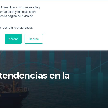
Empresa
55 9331 4081
800 507 4073
interactúas con nuestro sitio y
ra análisis y métricas sobre
uestra página de Aviso de
n
Ubicaciones
Blog
Cotizar ahora
a recordar tu preferencia.
Accept
Decline
 tendencias en la