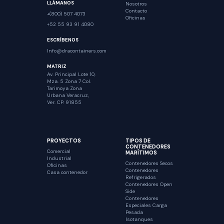
LLÁMANOS
Nosotros
Contacto
+(800) 507 4073
Oficinas
+52 55 93 91 4080
ESCRÍBENOS
Info@dracontainers.com
MATRIZ
Av. Principal Lote 10,
Mza. 5 Zona 7 Col.
Tarimoya Zona
Urbana Veracruz,
Ver. CP. 91855
PROYECTOS
TIPOS DE
CONTENEDORES
Comercial
MARÍTIMOS
Industrial
Contenedores Secos
Oficinas
Contenedores
Casa contenedor
Refrigerados
Contenedores Open
Side
Contenedores
Especiales Carga
Pesada
Isotanques