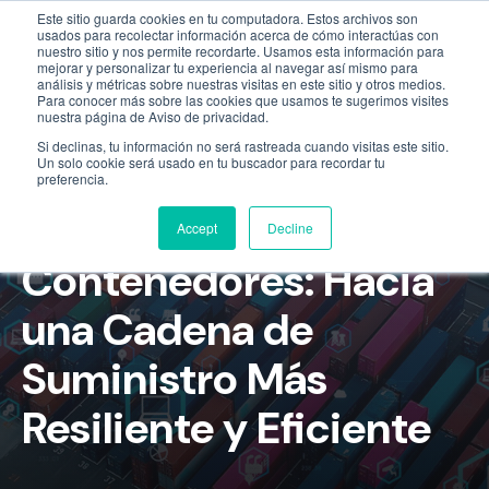
Este sitio guarda cookies en tu computadora. Estos archivos son
Empresa
55 9331 4081
800 507 4073
usados para recolectar información acerca de cómo interactúas con
nuestro sitio y nos permite recordarte. Usamos esta información para
mejorar y personalizar tu experiencia al navegar así mismo para
análisis y métricas sobre nuestras visitas en este sitio y otros medios.
Para conocer más sobre las cookies que usamos te sugerimos visites
nuestra página de Aviso de privacidad.
Si declinas, tu información no será rastreada cuando visitas este sitio.
Un solo cookie será usado en tu buscador para recordar tu
preferencia.
Innovaciones en
Accept
Decline
Contenedores: Hacia
una Cadena de
Suministro Más
Resiliente y Eficiente