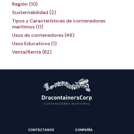
Región (10)
Sustentabilidad (2)
Tipos y Características de contenedores
marítimos (11)
Usos de contenedores (46)
Usos Educativos (1)
Venta/Renta (82)
CONTÁCTANOS
COMPAÑÍA