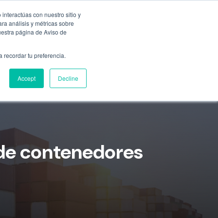
Empresa
55 9331 4081
800 507 4073
interactúas con nuestro sitio y
ra análisis y métricas sobre
uestra página de Aviso de
n
Ubicaciones
Blog
Cotizar ahora
a recordar tu preferencia.
Accept
Decline
de contenedores