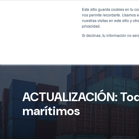
Este sitio guarda cookies en tu c
nos permite recordarte. Usamos es
nuestras visitas en este sitio y 
privacidad.
Si declinas, tu información no ser
ACTUALIZACIÓN: Todo
marítimos