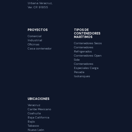
Urbana Veracruz,
Ver. CP. 91855
PROYECTOS
TIPOS DE
CONTENEDORES
Comercial
MARÍTIMOS
Industrial
Contenedores Secos
Oficinas
Contenedores
Casa contenedor
Refrigerados
Contenedores Open
Side
Contenedores
Especiales Carga
Pesada
Isotanques
UBICACIONES
Veracruz
Caribe Mexicano
Coahuila
Baja California
Bajío
Tabasco
Nuevo León