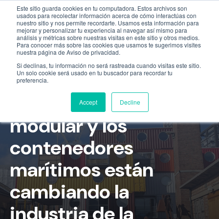
Este sitio guarda cookies en tu computadora. Estos archivos son
Empresa
55 9331 4081
800 507 4073
usados para recolectar información acerca de cómo interactúas con
nuestro sitio y nos permite recordarte. Usamos esta información para
mejorar y personalizar tu experiencia al navegar así mismo para
análisis y métricas sobre nuestras visitas en este sitio y otros medios.
Para conocer más sobre las cookies que usamos te sugerimos visites
nuestra página de Aviso de privacidad.
Si declinas, tu información no será rastreada cuando visitas este sitio.
Un solo cookie será usado en tu buscador para recordar tu
preferencia.
La construcción
Accept
Decline
modular y los
contenedores
marítimos están
cambiando la
industria de la