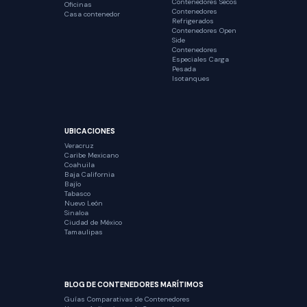
Contenedores Secos
Oficinas
Contenedores
Casa contenedor
Refrigerados
Contenedores Open
Side
Contenedores
Especiales Carga
Pesada
Isotanques
UBICACIONES
Veracruz
Caribe Mexicano
Coahuila
Baja California
Bajío
Tabasco
Nuevo León
Sinaloa
Ciudad de México
Tamaulipas
BLOG DE CONTENEDORES MARÍTIMOS
Guías Comparativas de Contenedores