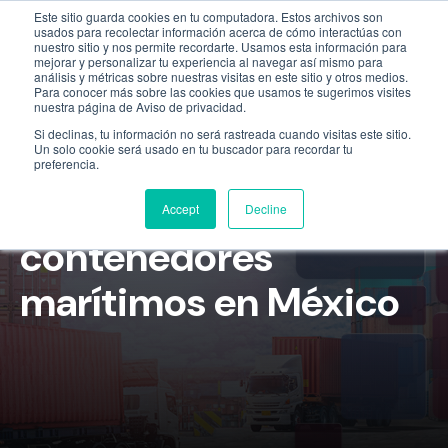
Este sitio guarda cookies en tu computadora. Estos archivos son
Empresa
55 9331 4081
800 507 4073
usados para recolectar información acerca de cómo interactúas con
nuestro sitio y nos permite recordarte. Usamos esta información para
mejorar y personalizar tu experiencia al navegar así mismo para
análisis y métricas sobre nuestras visitas en este sitio y otros medios.
Para conocer más sobre las cookies que usamos te sugerimos visites
nuestra página de Aviso de privacidad.
Si declinas, tu información no será rastreada cuando visitas este sitio.
Un solo cookie será usado en tu buscador para recordar tu
preferencia.
Industria de los
Accept
Decline
contenedores
marítimos en México