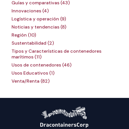
Guías y comparativas (43)
Innovaciones (4)
Logística y operación (9)
Noticias y tendencias (8)
Región (10)
Sustentabilidad (2)
Tipos y Características de contenedores
marítimos (11)
Usos de contenedores (46)
Usos Educativos (1)
Venta/Renta (82)