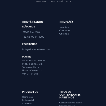
CONTÁCTANOS
COMPAÑÍA
LLÁMANOS
Nosotros
Contacto
+(800) 507 4073
Oficinas
+52 55 93 91 4080
ESCRÍBENOS
Info@dracontainers.com
MATRIZ
Av. Principal Lote 10,
Mza. 5 Zona 7 Col.
Tarimoya Zona
Urbana Veracruz,
Ver. CP. 91855
PROYECTOS
TIPOS DE
CONTENEDORES
Comercial
MARÍTIMOS
Industrial
Contenedores Secos
Oficinas
Contenedores