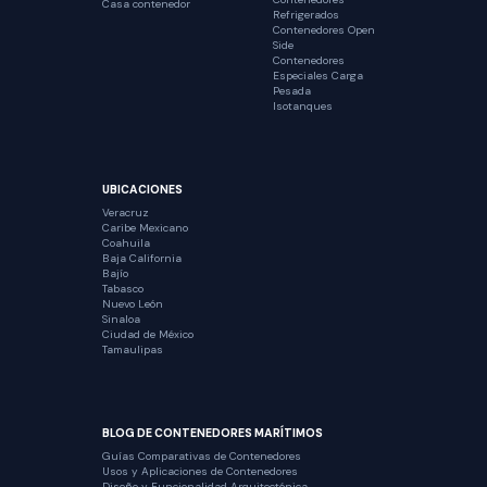
Casa contenedor
Refrigerados
Contenedores Open
Side
Contenedores
Especiales Carga
Pesada
Isotanques
UBICACIONES
Veracruz
Caribe Mexicano
Coahuila
Baja California
Bajío
Tabasco
Nuevo León
Sinaloa
Ciudad de México
Tamaulipas
BLOG DE CONTENEDORES MARÍTIMOS
Guías Comparativas de Contenedores
Usos y Aplicaciones de Contenedores
Diseño y Funcionalidad Arquitectónica