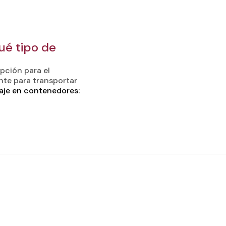
ué tipo de
pción para el
nte para transportar
je en contenedores: