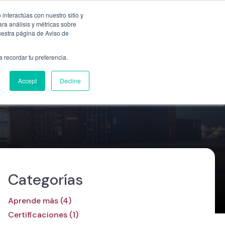
Empresa
55 9331 4081
800 507 4073
interactúas con nuestro sitio y
ra análisis y métricas sobre
uestra página de Aviso de
n
Ubicaciones
Blog
Cotizar ahora
a recordar tu preferencia.
Accept
Decline
Categorías
Aprende más (4)
Certificaciones (1)