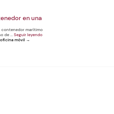
tenedor en una
n contenedor marítimo
ano de …
Seguir leyendo
oficina móvil
→