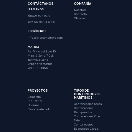
CONTÁCTANOS
COMPAÑÍA
LLÁMANOS
Nosotros
Contacto
+(800) 507 4073
Oficinas
+52 55 93 91 4080
ESCRÍBENOS
Info@dracontainers.com
MATRIZ
Av. Principal Lote 10,
Mza. 5 Zona 7 Col.
Tarimoya Zona
Urbana Veracruz,
Ver. CP. 91855
PROYECTOS
TIPOS DE
CONTENEDORES
Comercial
MARÍTIMOS
Industrial
Contenedores Secos
Oficinas
Contenedores
Casa contenedor
Refrigerados
Contenedores Open
Side
Contenedores
Especiales Carga