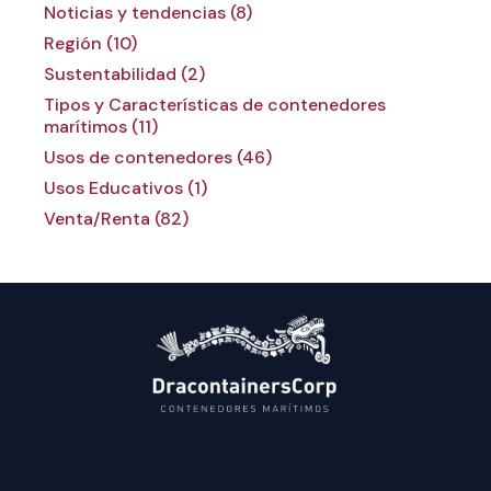
Noticias y tendencias (8)
Región (10)
Sustentabilidad (2)
Tipos y Características de contenedores
marítimos (11)
Usos de contenedores (46)
Usos Educativos (1)
Venta/Renta (82)