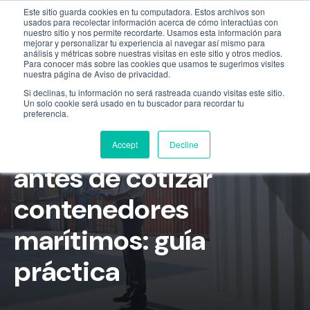
Este sitio guarda cookies en tu computadora. Estos archivos son
Empresa
55 9331 4081
800 507 4073
usados para recolectar información acerca de cómo interactúas con
nuestro sitio y nos permite recordarte. Usamos esta información para
mejorar y personalizar tu experiencia al navegar así mismo para
análisis y métricas sobre nuestras visitas en este sitio y otros medios.
Para conocer más sobre las cookies que usamos te sugerimos visites
nuestra página de Aviso de privacidad.
Si declinas, tu información no será rastreada cuando visitas este sitio.
Un solo cookie será usado en tu buscador para recordar tu
preferencia.
Consejos previos
Accept
Decline
antes de cotizar
contenedores
marítimos: guía
práctica