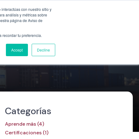
Empresa
55 9331 4081
800 507 4073
interactúas con nuestro sitio y
ra análisis y métricas sobre
uestra página de Aviso de
n
Ubicaciones
Blog
Cotizar ahora
a recordar tu preferencia.
Accept
Decline
Categorías
Aprende más (4)
Certificaciones (1)