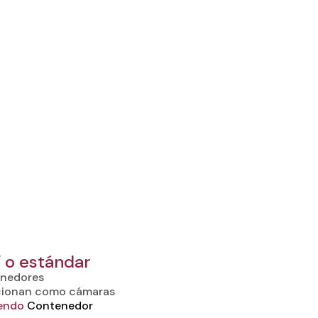
 o estándar
enedores
ncionan como cámaras
yendo
Contenedor