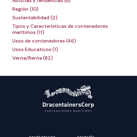
Noticias y tendencias (8)
Región (10)
Sustentabilidad (2)
Tipos y Características de contenedores
marítimos (11)
Usos de contenedores (46)
Usos Educativos (1)
Venta/Renta (82)