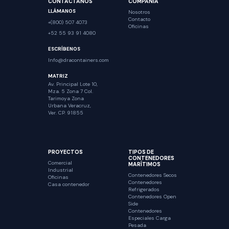
CONTÁCTANOS
COMPAÑÍA
LLÁMANOS
Nosotros
Contacto
+(800) 507 4073
Oficinas
+52 55 93 91 4080
ESCRÍBENOS
Info@dracontainers.com
MATRIZ
Av. Principal Lote 10,
Mza. 5 Zona 7 Col.
Tarimoya Zona
Urbana Veracruz,
Ver. CP. 91855
PROYECTOS
TIPOS DE
CONTENEDORES
Comercial
MARÍTIMOS
Industrial
Contenedores Secos
Oficinas
Contenedores
Casa contenedor
Refrigerados
Contenedores Open
Side
Contenedores
Especiales Carga
Pesada